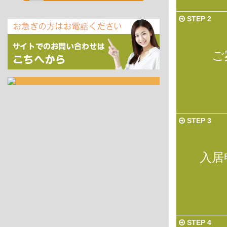
STEP 2
ご
STEP 3
入居
STEP 4