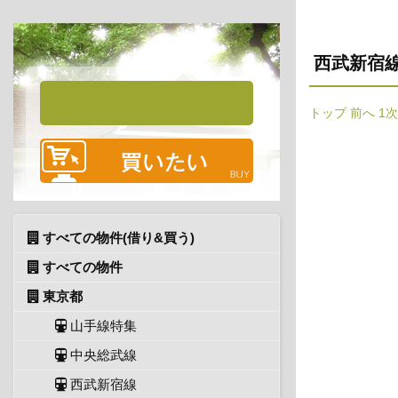
西武新宿
トップ
前へ
1
すべての物件(借り&買う)
すべての物件
東京都
山手線特集
中央総武線
西武新宿線